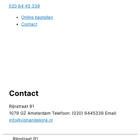
Ga
020 64 45 339
naar
Online bestellen
de
Contact
inhoud
Contact
Rijnstraat 91
1079 GZ Amsterdam Telefoon: (020) 6445339 Email:
info@vishandeljonk.nl
Rijnstraat 91